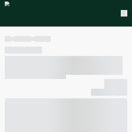
----
----- -----
----- -----
----
-----
---- ------
----- ----- -- ------ ---- ---- -- ----- ----- -----
--- ------
----- ----- -- ------ ----- ----- -- ------
-------------
Compartilhar
Favorito