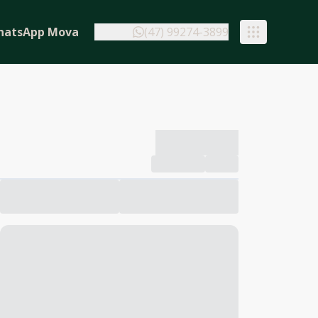
hatsApp Mova
(47) 99274-3899
-------------
Compartilhar
Favorito