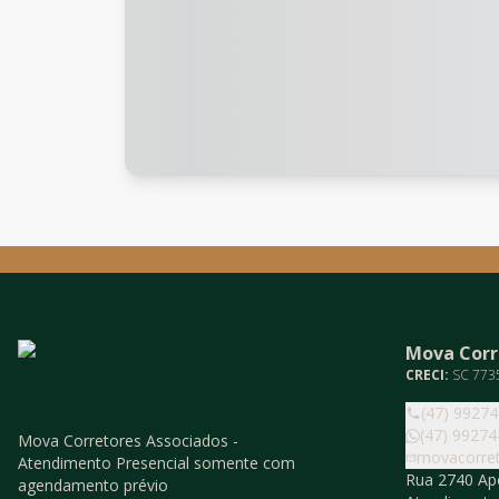
Mova Corr
CRECI:
SC 773
(47) 9927
(47) 99274
Mova Corretores Associados -
movacorre
Atendimento Presencial somente com
Rua 2740 Ape
agendamento prévio