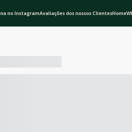
ina no Instagram
Avaliações dos nossos Clientes
Home
W
-- ----- ----- --- ------