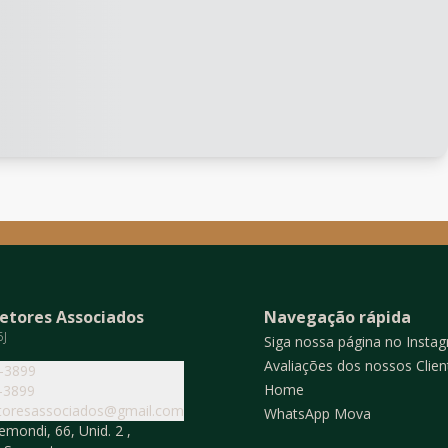
etores Associados
Navegação rápida
5J
Siga nossa página no Insta
Avaliações dos nossos Clien
4-3899
Home
-3899
toresassociados@gmail.com
WhatsApp Mova
mondi, 66, Unid. 2 ,