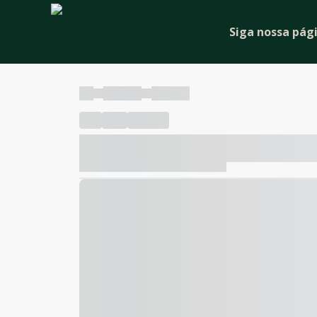
Siga nossa pág
----
----- -----
----- -----
----
-----
---- ------
----- ----- -- ------ ---- ---- -- ---
----- ----- -- ------ ----- ----- -- ------