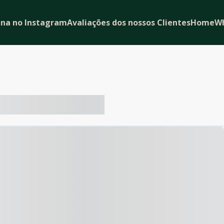
ina no Instagram
Avaliações dos nossos Clientes
Home
W
-- ----- ----- --- ------