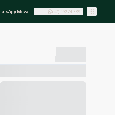
hatsApp Mova
(47) 99274-3899
-------------
Compartilhar
Favorito