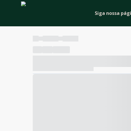
Siga nossa pág
----
----- -----
----- -----
----
-----
---- ------
----- ----- -- ------ ---- ---- -- ---
----- ----- -- ------ ----- ----- -- ------