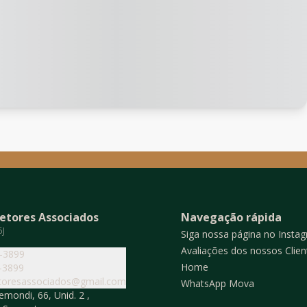
etores Associados
Navegação rápida
5J
Siga nossa página no Insta
Avaliações dos nossos Clien
4-3899
Home
-3899
toresassociados@gmail.com
WhatsApp Mova
mondi, 66, Unid. 2 ,