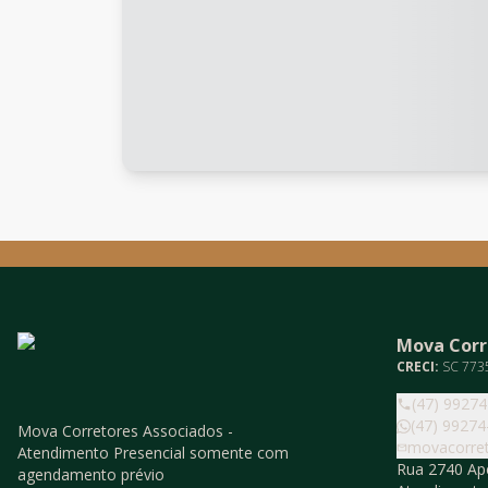
Mova Corr
CRECI:
SC 773
(47) 9927
(47) 99274
Mova Corretores Associados -
movacorre
Atendimento Presencial somente com
Rua 2740 Ape
agendamento prévio