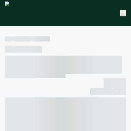
----
----- -----
----- -----
----
-----
---- ------
----- ----- -- ------ ---- ---- -- ----- ----- -----
--- ------
----- ----- -- ------ ----- ----- -- ------
-------------
Compartilhar
Favorito