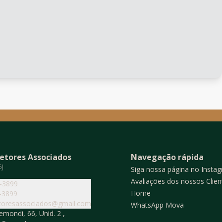
etores Associados
Navegação rápida
5J
Siga nossa página no Insta
Avaliações dos nossos Clien
4-3899
Home
-3899
toresassociados@gmail.com
WhatsApp Mova
mondi, 66, Unid. 2 ,