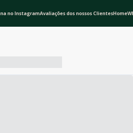
ina no Instagram
Avaliações dos nossos Clientes
Home
W
-- ----- ----- --- ------