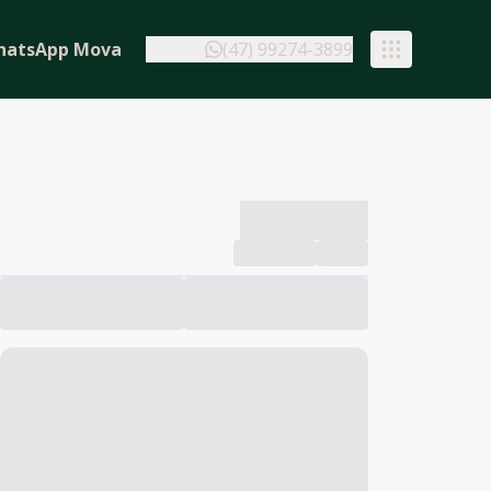
hatsApp Mova
(47) 99274-3899
-------------
Compartilhar
Favorito