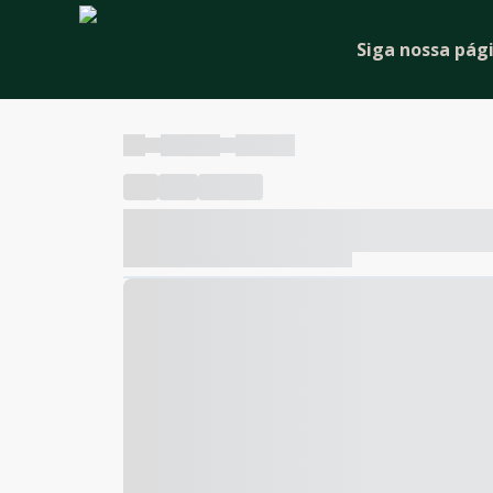
Siga nossa pág
----
----- -----
----- -----
----
-----
---- ------
----- ----- -- ------ ---- ---- -- ---
----- ----- -- ------ ----- ----- -- ------