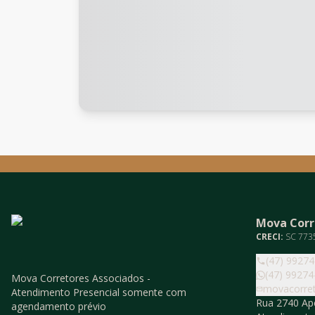
Mova Corr
CRECI:
SC 773
(47) 9927
(47) 99274
Mova Corretores Associados -
movacorre
Atendimento Presencial somente com
Rua 2740 Ape
agendamento prévio