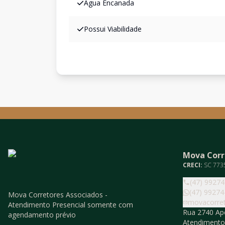
Água Encanada
Possui Viabilidade
Mova Corr
CRECI:
SC 773
(47) 9927
(47) 99274
Mova Corretores Associados -
movacorre
Atendimento Presencial somente com
Rua 2740 Ape
agendamento prévio
Atendiment