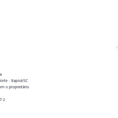
da
Norte - Itapoá/SC
om o proprietário.
7-2