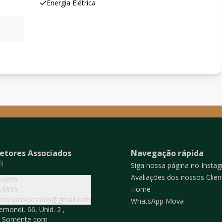
Energia Elétrica
etores Associados
Navegação rápida
5J
Siga nossa página no Insta
Avaliações dos nossos Clien
4-3899
Home
-3899
toresassociados@gmail.com
WhatsApp Mova
mondi, 66, Unid. 2 ,
o Somente com