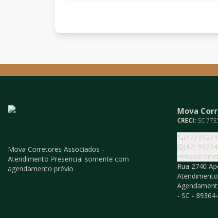
Mova Corr
CRECI:
SC 773
(47) 9927
(47) 99274
Mova Corretores Associados -
movacorre
Atendimento Presencial somente com
Rua 2740 Ape
agendamento prévio
Atendiment
Agendamento
- SC - 89364