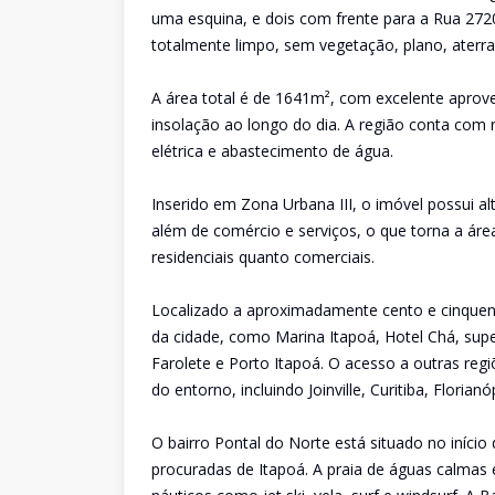
uma esquina, e dois com frente para a Rua 2720
totalmente limpo, sem vegetação, plano, aterrad
A área total é de 1641m², com excelente aprove
insolação ao longo do dia. A região conta com 
elétrica e abastecimento de água.
Inserido em Zona Urbana III, o imóvel possui al
além de comércio e serviços, o que torna a ár
residenciais quanto comerciais.
Localizado a aproximadamente cento e cinquen
da cidade, como Marina Itapoá, Hotel Chá, supe
Farolete e Porto Itapoá. O acesso a outras regiõ
do entorno, incluindo Joinville, Curitiba, Florian
O bairro Pontal do Norte está situado no início
procuradas de Itapoá. A praia de águas calmas é