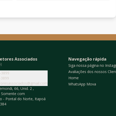
etores Associados
Navegação rápida
5J
Siga nossa página no Insta
Avaliações dos nossos Clien
4-3899
Home
-3899
toresassociados@gmail.com
WhatsApp Mova
mondi, 66, Unid. 2 ,
o Somente com
 - Pontal do Norte, Itapoá
-384